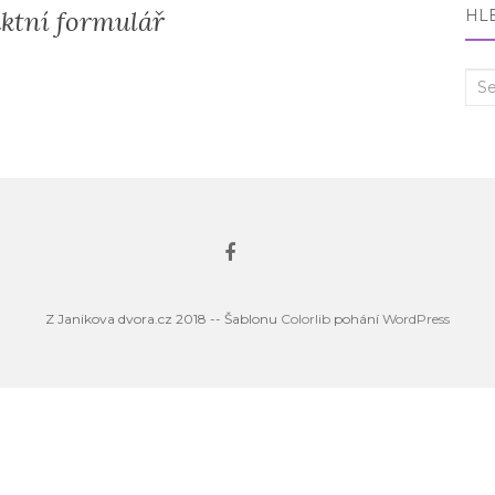
ktní formulář
HL
Sea
for:
Z Janikova dvora.cz 2018 -- Šablonu
Colorlib
pohání
WordPress