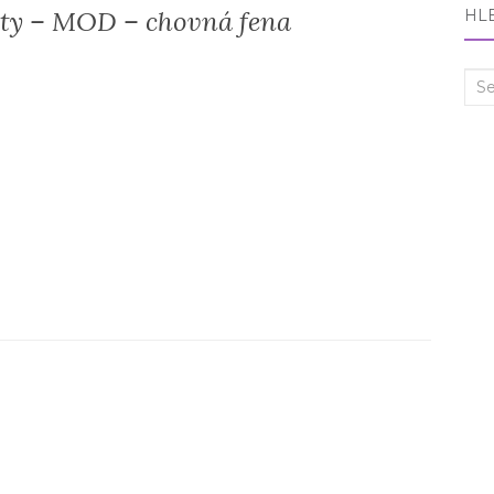
y – MOD – chovná fena
HL
Sea
for: