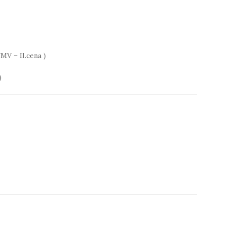
MV – II.cena )
)