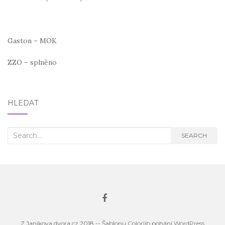
Gaston – MOK
ZZO – splněno
HLEDAT
Search
SEARCH
for:
Z Janikova dvora.cz 2018 -- Šablonu
Colorlib
pohání
WordPress