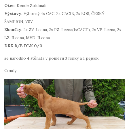
Otec:
Kende Zoldmali
Výstavy:
Výborný 4x CAC, 2x CACIB, 2x BOS, ČESKÝ
ŠAMPION, VSV
Zkoušky:
2x ZV-I.cena, 2x PZ-I.cena(1xCACT), 2x VP-I.cena, 2x
LZ-II.cena, MVD-II.cena
DKK B/B DLK 0/0
se narodilo 4 štěnata v poměru 3 fenky a 1 pejsek.
Coudy