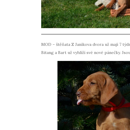
MOD – štěňata Z Janíkova dvora už mají 7 týd
Bitang a Bart už vyhlíží své nové pánečky. Jsou