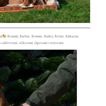
nů
Brandy, Barbie, Bonnie, Bailey, Brixie, Baltazar,
 odčervení, očkovaní, čipovaní i tetovaní.