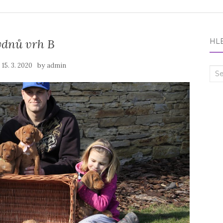
ýdnů vrh B
HL
n
by
15. 3. 2020
admin
Sea
for: